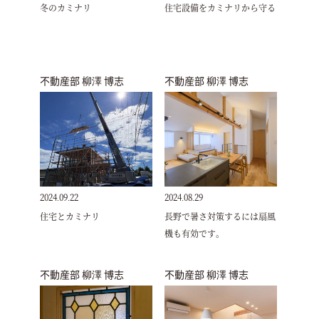
冬のカミナリ
住宅設備をカミナリから守る
不動産部 柳澤 博志
不動産部 柳澤 博志
2024.09.22
2024.08.29
住宅とカミナリ
長野で暑さ対策するには扇風
機も有効です。
不動産部 柳澤 博志
不動産部 柳澤 博志