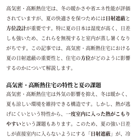
高気密・高断熱住宅は、冬の暖かさや省エネ性能が評価
されていますが、夏の快適さを保つためには
日射遮蔽
と
方位設計
が重要です。特に夏の日本は湿度が高く、日差
しも強いため、これらを無視すると室内が蒸し暑くなり
がちです。この記事では、高気密・高断熱住宅における
夏の日射遮蔽の重要性と、住宅の
方位
がどのように影響
するのかについて解説します。
高気密・高断熱住宅の特性と夏の課題
高気密・高断熱住宅は外気の影響を抑え、冬は暖かく、
夏も涼しい環境を維持できる構造です。しかし、熱が逃
げにくいという特性から、
一度室内に入った熱がこもり
やすい
という課題もあります。このため、夏の強い日差
しが直接室内に入らないようにする「
日射遮蔽
」が、冷