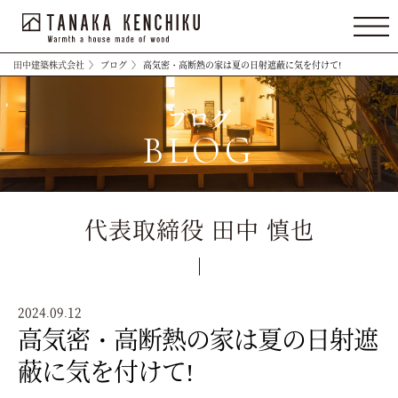
田中建築株式会社
〉
ブログ
〉
高気密・高断熱の家は夏の日射遮蔽に気を付けて!
ブログ
BLOG
代表取締役 田中 慎也
2024.09.12
高気密・高断熱の家は夏の日射遮
蔽に気を付けて!