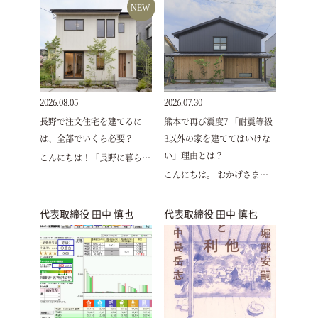
NEW
2026.08.05
2026.07.30
長野で注文住宅を建てるに
熊本で再び震度7 「耐震等級
は、全部でいくら必要？
3以外の家を建ててはいけな
い」理由とは？
こんにちは！「長野に暮ら…
こんにちは。 おかげさま…
代表取締役 田中 慎也
代表取締役 田中 慎也