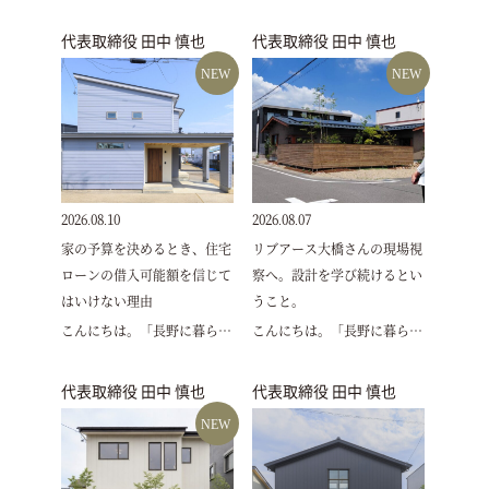
代表取締役 田中 慎也
代表取締役 田中 慎也
NEW
NEW
2026.08.10
2026.08.07
家の予算を決めるとき、住宅
リブアース大橋さんの現場視
ローンの借入可能額を信じて
察へ。設計を学び続けるとい
はいけない理由
うこと。
こんにちは。「長野に暮ら…
こんにちは。「長野に暮ら…
代表取締役 田中 慎也
代表取締役 田中 慎也
NEW