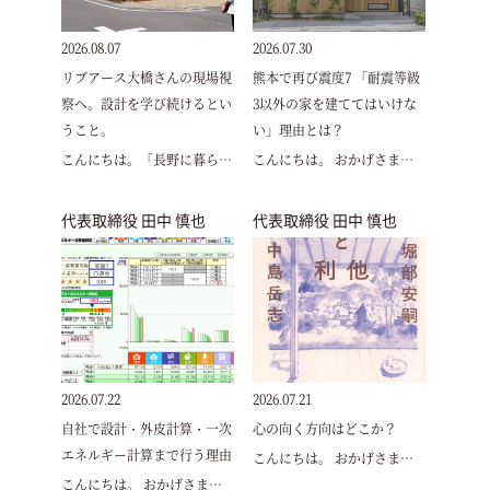
2026.08.07
2026.07.30
リブアース大橋さんの現場視
熊本で再び震度7 「耐震等級
察へ。設計を学び続けるとい
3以外の家を建ててはいけな
うこと。
い」理由とは？
こんにちは。「長野に暮ら…
こんにちは。 おかげさま…
代表取締役 田中 慎也
代表取締役 田中 慎也
2026.07.22
2026.07.21
自社で設計・外皮計算・一次
心の向く方向はどこか？
エネルギー計算まで行う理由
こんにちは。 おかげさま…
こんにちは。 おかげさま…