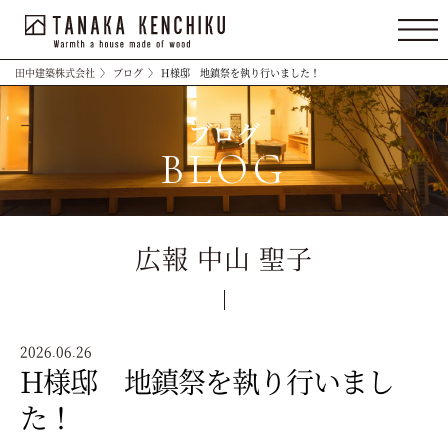
田中建築株式会社
〉
ブログ
〉
H様邸 地鎮祭を執り行いました！
ブログ
BLOG
広報 中山 聖子
2026.06.26
H様邸 地鎮祭を執り行いまし
た！