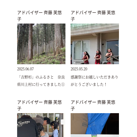
アドバイザー 齊藤 芙悠
アドバイザー 齊藤 芙悠
子
子
2025.06.07
2025.05.20
「吉野杉」のふるさと 奈良
感謝祭にお越しいただきあり
県川上村に行ってきました①
がとうございました！
アドバイザー 齊藤 芙悠
アドバイザー 齊藤 芙悠
子
子