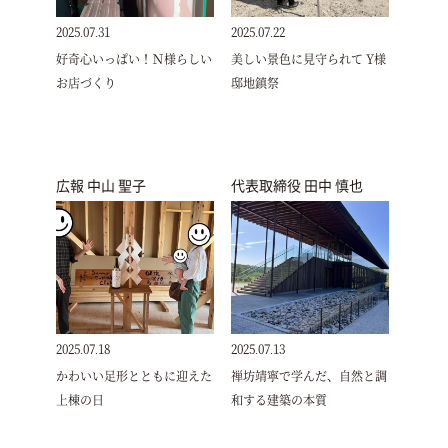
2025.07.31
2025.07.22
好奇心いっぱい！Ｎ様らしい
美しい景色に見守られて Y様
お店づくり
邸地鎮祭
広報 中山 聖子
代表取締役 田中 慎也
2025.07.18
2025.07.13
かわいい足形とともに迎えた
禅坊靖寧で学んだ、自然と調
上棟の日
和する建築の本質