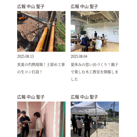
広報 中山 聖子
広報 中山 聖子
2025.08.13
2025.08.04
真夏の灼熱現場！土留め工事
夏休みの思い出づくり！親子
の生コン打設！
で楽しむ木工教室を開催しま
した
広報 中山 聖子
広報 中山 聖子