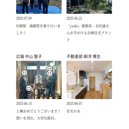
2025.07.09
2025.06.22
N様邸 地鎮祭を執り行いま
「yado」建築家・谷尻誠さ
した！
んが手がける企画住宅ブラン
ド
広報 中山 聖子
不動産部 柳澤 博志
2025.06.13
2025.06.07
上棟おめでとうございます！
住宅の水
想いを刻む、大切な節目。