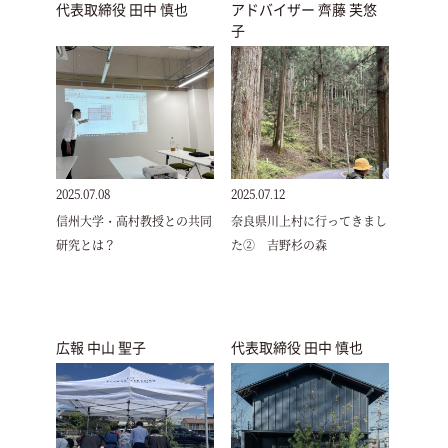
代表取締役 田中 慎也
アドバイザー 齊藤 芙悠
子
2025.07.08
2025.07.12
信州大学・高村教授との共同
奈良県川上村に行ってきまし
研究とは？
た② 吉野杉の森
広報 中山 聖子
代表取締役 田中 慎也