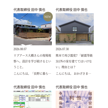
代表取締役 田中 慎也
代表取締役 田中 慎也
NEW
2026.08.07
2026.07.30
リブアース大橋さんの現場視
熊本で再び震度7 「耐震等級
察へ。設計を学び続けるとい
3以外の家を建ててはいけな
うこと。
い」理由とは？
こんにちは。「長野に暮ら…
こんにちは。 おかげさま…
代表取締役 田中 慎也
代表取締役 田中 慎也