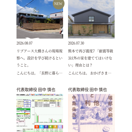
NEW
2026.08.07
2026.07.30
リブアース大橋さんの現場視
熊本で再び震度7 「耐震等級
察へ。設計を学び続けるとい
3以外の家を建ててはいけな
うこと。
い」理由とは？
こんにちは。「長野に暮ら…
こんにちは。 おかげさま…
代表取締役 田中 慎也
代表取締役 田中 慎也