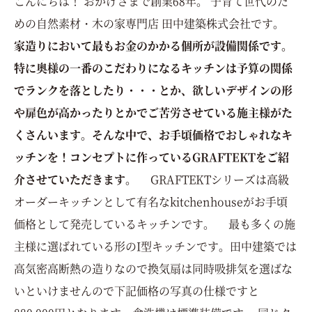
こんにちは！ おかげさまで創業68年。 子育て世代のた
めの自然素材・木の家専門店 田中建築株式会社です。
家造りにおいて最もお金のかかる個所が設備関係です。
特に奥様の一番のこだわりになるキッチンは予算の関係
でランクを落としたり・・・とか、欲しいデザインの形
や扉色が高かったりとかでご苦労させている施主様がた
くさんいます。そんな中で、お手頃価格でおしゃれなキ
ッチンを！コンセプトに作っているGRAFTEKT
をご紹
介させていただきます。
GRAFTEKTシリーズは高級
オーダーキッチンとして有名なkitchenhouseがお手頃
価格として発売しているキッチンです。 最も多くの施
主様に選ばれている形のI型キッチンです。田中建築では
高気密高断熱の造りなので換気扇は同時吸排気を選ばな
いといけませんので下記価格の写真の仕様ですと