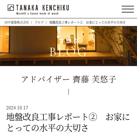
田中建築株式会社
〉
ブログ
〉
地盤改良工事レポート② お家にとっての水平の大切さ
ブログ
BLOG
アドバイザー 齊藤 芙悠子
2024.10.17
地盤改良工事レポート② お家に
とっての水平の大切さ