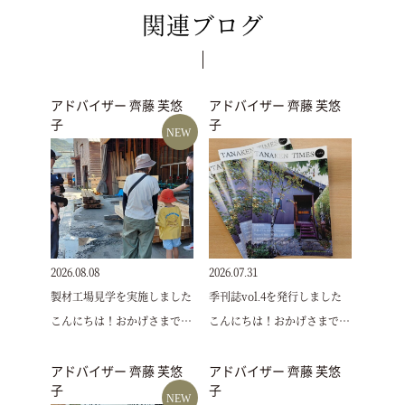
関連ブログ
アドバイザー 齊藤 芙悠
アドバイザー 齊藤 芙悠
子
子
NEW
2026.08.08
2026.07.31
製材工場見学を実施しました
季刊誌vol.4を発行しました
こんにちは！おかげさまで…
こんにちは！おかげさまで…
アドバイザー 齊藤 芙悠
アドバイザー 齊藤 芙悠
子
子
NEW